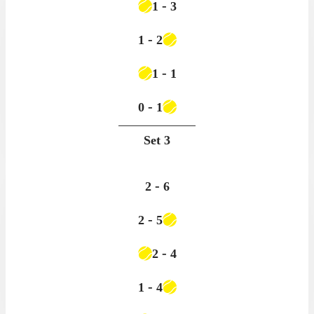
-
1
3
-
1
2
-
1
1
-
0
1
Set
3
-
2
6
-
2
5
-
2
4
-
1
4