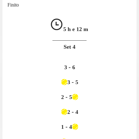
Finito
5 h e
12 m
Set
4
-
3
6
-
3
5
-
2
5
-
2
4
-
1
4