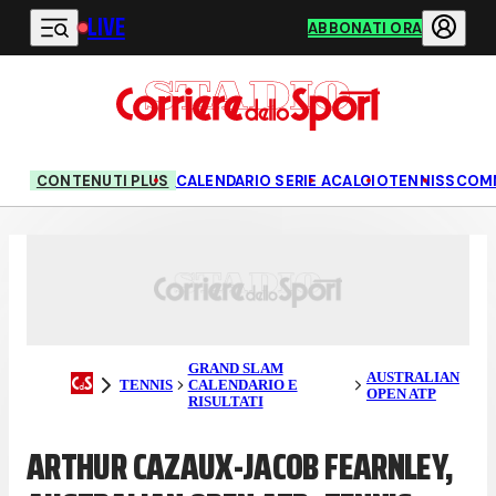
LIVE
Vai al contenuto principale
ABBONATI ORA
CONTENUTI PLUS
CALENDARIO SERIE A
CALCIO
TENNIS
SCOM
GRAND SLAM
AUSTRALIAN
TENNIS
CALENDARIO E
OPEN ATP
RISULTATI
ARTHUR CAZAUX-JACOB FEARNLEY,