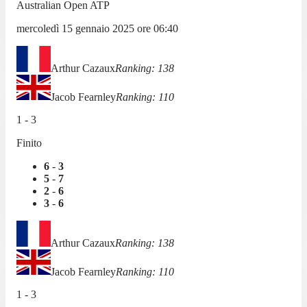
Australian Open ATP
mercoledì 15 gennaio 2025
ore
06:40
Arthur Cazaux
Ranking:
138
Jacob Fearnley
Ranking:
110
1
-
3
Finito
6
-
3
5
-
7
2
-
6
3
-
6
Arthur Cazaux
Ranking:
138
Jacob Fearnley
Ranking:
110
1
-
3