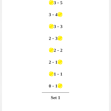
-
3
5
-
3
4
-
3
3
-
2
3
-
2
2
-
2
1
-
1
1
-
0
1
Set
1