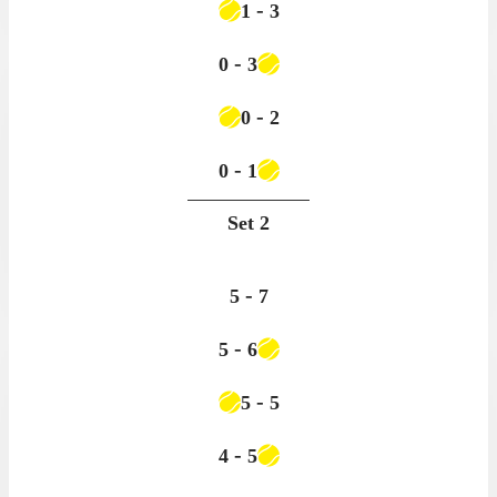
-
1
3
-
0
3
-
0
2
-
0
1
Set
2
-
5
7
-
5
6
-
5
5
-
4
5