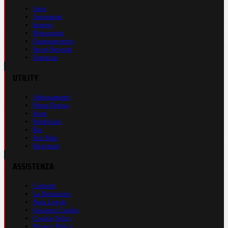
Auto
Autosprint
Inmoto
Motosprint
Guerinsportivo
Sport Network
Fantacup
UTILITY
Abbonamenti
Prima Pagina
Store
Pubblicità
Rss
Site Map
Registrati
ASSISTENZA
Contatti
La Redazione
Nota Legale
Gestione Cookie
Cookie Policy
Privacy Policy