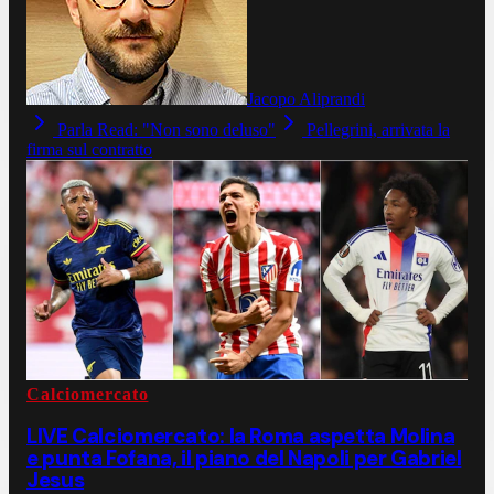
Jacopo Aliprandi
Parla Read: "Non sono deluso"
Pellegrini, arrivata la
firma sul contratto
Calciomercato
LIVE Calciomercato: la Roma aspetta Molina
e punta Fofana, il piano del Napoli per Gabriel
Jesus