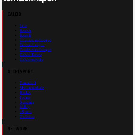
CALCIO
Live
Serie A
Serie B
Champions League
Europa League
Conference League
Calcio Estero
Calciomercato
ALTRI SPORT
Formula 1
Motomondiale
Basket
Tennis
Running
Volley
eSports
Ciclismo
NETWORK