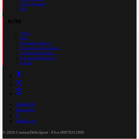
Cond. Generali
Faq
ALTRO
Video
Foto
Calendario Serie A
Calendario Champions
Calendario Europa L.
Calendario Premier L.
Casinò
Facebook
Instagram
X
WhatsApp
© 2026 CorriereDelloSport - P.Iva 00878311000