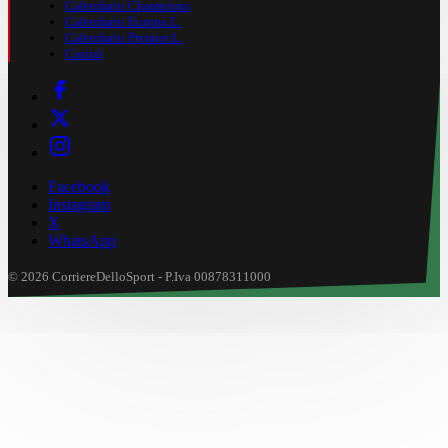
Calendario Champions
Calendario Europa L.
Calendario Premier L.
Casinò
Facebook
Instagram
X
WhatsApp
© 2026 CorriereDelloSport - P.Iva 00878311000