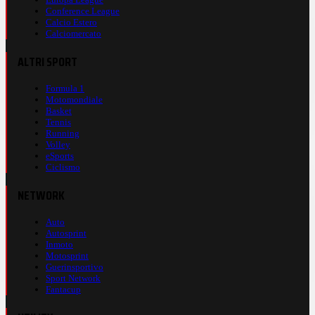
Conference League
Calcio Estero
Calciomercato
ALTRI SPORT
Formula 1
Motomondiale
Basket
Tennis
Running
Volley
eSports
Ciclismo
NETWORK
Auto
Autosprint
Inmoto
Motosprint
Guerinsportivo
Sport Network
Fantacup