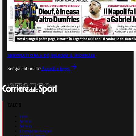
ABBONATI ORA A €0,99
LEGGI IL GIORNALE
Sei già abbonato?
Accedi e leggi
CALCIO
Live
Serie A
Serie B
Champions League
Europa League