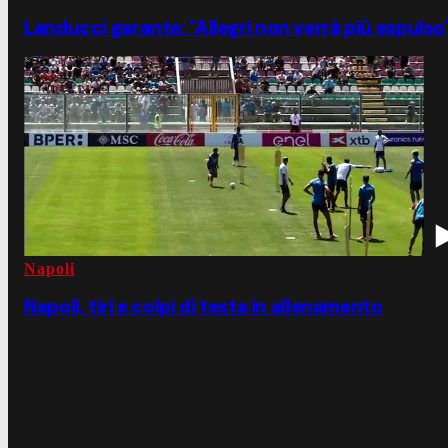
Landucci garante: "Allegri non verrà più espulso
Napoli
Napoli, tiri e colpi di testa in allenamento