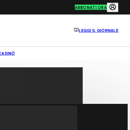
ABBONATI ORA
LEGGI IL GIORNALE
CASINÒ