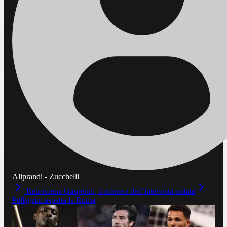
Aliprandi - Zucchelli
Retroscena Gasperini, il mistero dell’intervista saltata
Pellegrini aspetta la Roma