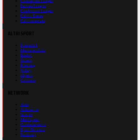
Champions League
Europa League
Conference League
Calcio Estero
Calciomercato
ALTRI SPORT
Formula 1
Motomondiale
Basket
Tennis
Running
Volley
eSports
Ciclismo
NETWORK
Auto
Autosprint
Inmoto
Motosprint
Guerinsportivo
Sport Network
Fantacup