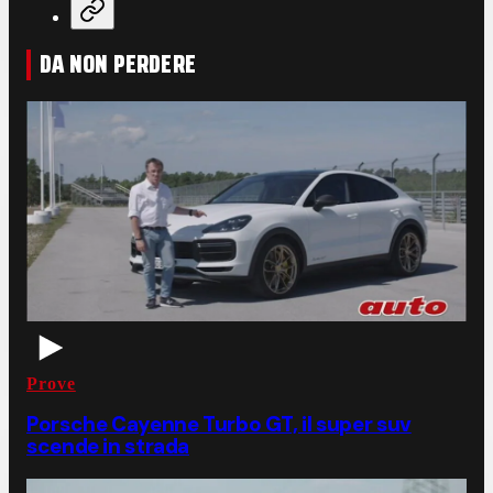
DA NON PERDERE
Prove
Porsche Cayenne Turbo GT, il super suv
scende in strada