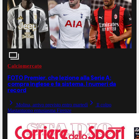
Calciomercato
FOTO Premier, che lezione alla Serie A:
compra inglese e fa sistema. I numeri da
record
Molina, arrivo previsto entro martedì
Il colpo
Mastantuono entusiasma Firenze