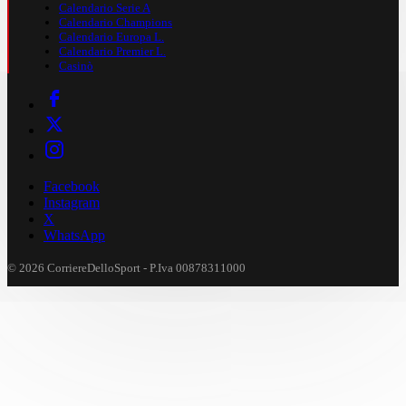
Calendario Serie A
Calendario Champions
Calendario Europa L.
Calendario Premier L.
Casinò
Facebook
Instagram
X
WhatsApp
© 2026 CorriereDelloSport - P.Iva 00878311000