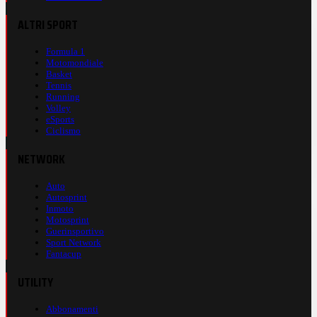
ALTRI SPORT
Formula 1
Motomondiale
Basket
Tennis
Running
Volley
eSports
Ciclismo
NETWORK
Auto
Autosprint
Inmoto
Motosprint
Guerinsportivo
Sport Network
Fantacup
UTILITY
Abbonamenti