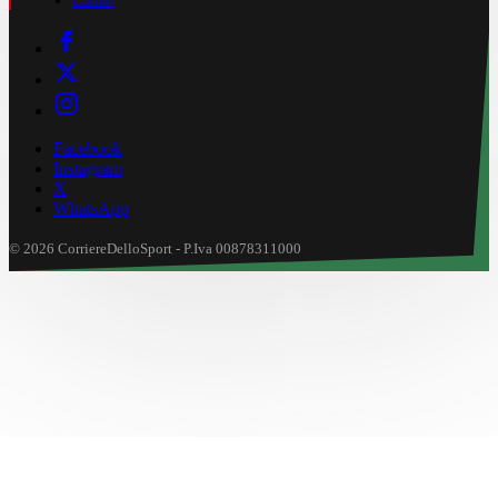
Casinò
Facebook
Instagram
X
WhatsApp
© 2026 CorriereDelloSport - P.Iva 00878311000