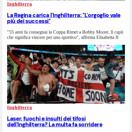
Inghilterra
La Regina carica l'Inghilterra: "L'orgoglio vale
più dei successi"
"55 anni fa consegnai la Coppa Rimet a Bobby Moore, lì capii
che significa vincere per uno sportivo", afferma Elisabetta II
Inghilterra
Laser, fuochi e insulti dei tifosi
dell'Inghilterra? La multa fa sorridere