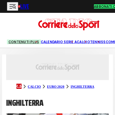
LIVE
Vai al contenuto principale
ABBONATI 
CONTENUTI PLUS
CALENDARIO SERIE A
CALCIO
TENNIS
SCOM
CALCIO
EURO 2020
INGHILTERRA
INGHILTERRA