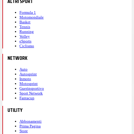
ALTRI SPORT
Formula 1
Motomondiale
Basket
Tennis
Running
Volley
eSports
Ciclismo
NETWORK
Auto
Autosprint
Inmoto
Motosprint
Guerinsportivo
Sport Network
Fantacup
UTILITY
Abbonamenti
Prima Pagina
Store