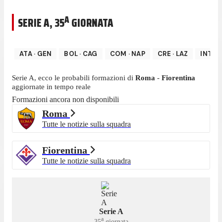
A
SERIE A
,
35
GIORNATA
ATA
·
GEN
BOL
·
CAG
COM
·
NAP
CRE
·
LAZ
INT
·
P
Serie A
, ecco le probabili formazioni di
Roma
-
Fiorentina
aggiornate in tempo reale
Formazioni ancora non disponibili
Roma
Tutte le notizie sulla squadra
Fiorentina
Tutte le notizie sulla squadra
Serie A
a
35
giornata