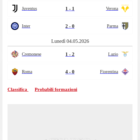
1 - 1
Juventus
Verona
2 - 0
Inter
Parma
Lunedì 04.05.2026
1 - 2
Cremonese
Lazio
4 - 0
Roma
Fiorentina
Classifica
Probabili formazioni