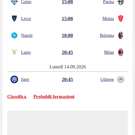
15:00
Como
Parma
15:00
Lecce
Monza
18:00
Napoli
Bologna
20:45
Lazio
Milan
Lunedì 14.09.2026
20:45
Inter
Udinese
Classifica
Probabili formazioni