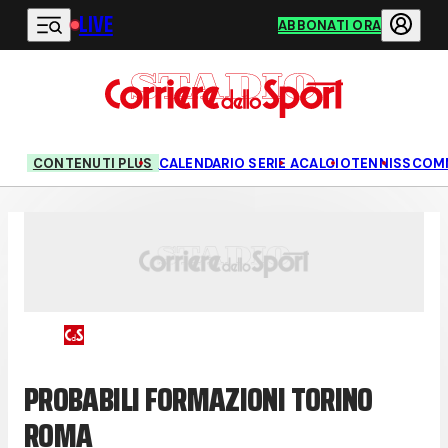
LIVE
Vai al contenuto principale
ABBONATI ORA
CONTENUTI PLUS
CALENDARIO SERIE A
CALCIO
TENNIS
SCOM
PROBABILI FORMAZIONI TORINO
ROMA