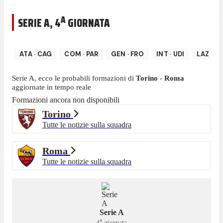
A
SERIE A
,
4
GIORNATA
ATA
·
CAG
COM
·
PAR
GEN
·
FRO
INT
·
UDI
LAZ
·
MI
Serie A
, ecco le probabili formazioni di
Torino
-
Roma
aggiornate in tempo reale
Formazioni ancora non disponibili
Torino
Tutte le notizie sulla squadra
Roma
Tutte le notizie sulla squadra
Serie A
a
4
giornata