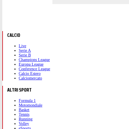
CALCIO
Live
Serie A
Serie B
Champions League
Europa League
Conference League
Calcio Estero
Calciomercato
ALTRI SPORT
Formula 1
Motomondiale
Basket
Tennis
Running
Volley
eSports