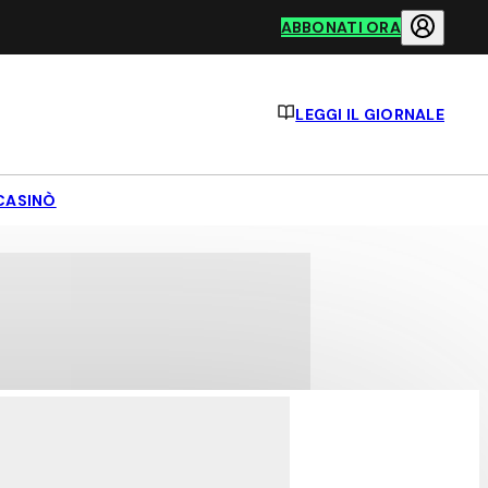
ABBONATI ORA
LEGGI IL GIORNALE
CASINÒ