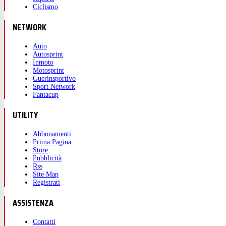
Ciclismo
NETWORK
Auto
Autosprint
Inmoto
Motosprint
Guerinsportivo
Sport Network
Fantacup
UTILITY
Abbonamenti
Prima Pagina
Store
Pubblicità
Rss
Site Map
Registrati
ASSISTENZA
Contatti