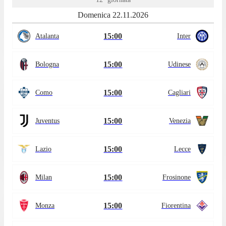
Domenica 22.11.2026
15:00
Atalanta
Inter
15:00
Bologna
Udinese
15:00
Como
Cagliari
15:00
Juventus
Venezia
15:00
Lazio
Lecce
15:00
Milan
Frosinone
15:00
Monza
Fiorentina