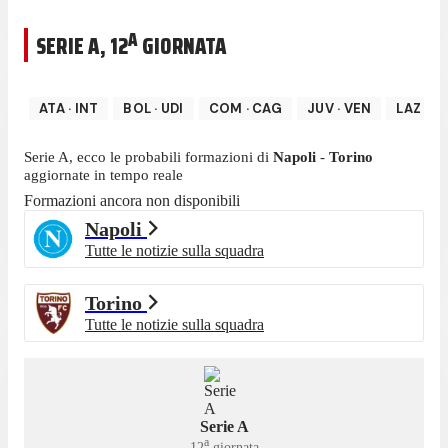
A
SERIE A
,
12
GIORNATA
ATA
·
INT
BOL
·
UDI
COM
·
CAG
JUV
·
VEN
LAZ
·
L
Serie A
, ecco le probabili formazioni di
Napoli
-
Torino
aggiornate in tempo reale
Formazioni ancora non disponibili
Napoli
Tutte le notizie sulla squadra
Torino
Tutte le notizie sulla squadra
Serie A
a
12
giornata