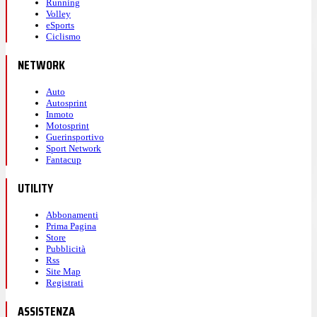
Running
Volley
eSports
Ciclismo
NETWORK
Auto
Autosprint
Inmoto
Motosprint
Guerinsportivo
Sport Network
Fantacup
UTILITY
Abbonamenti
Prima Pagina
Store
Pubblicità
Rss
Site Map
Registrati
ASSISTENZA