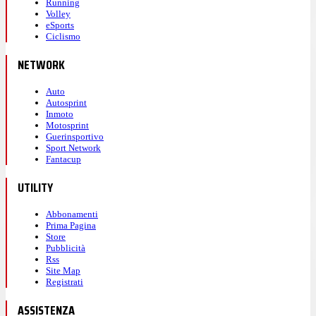
Running
Volley
eSports
Ciclismo
NETWORK
Auto
Autosprint
Inmoto
Motosprint
Guerinsportivo
Sport Network
Fantacup
UTILITY
Abbonamenti
Prima Pagina
Store
Pubblicità
Rss
Site Map
Registrati
ASSISTENZA