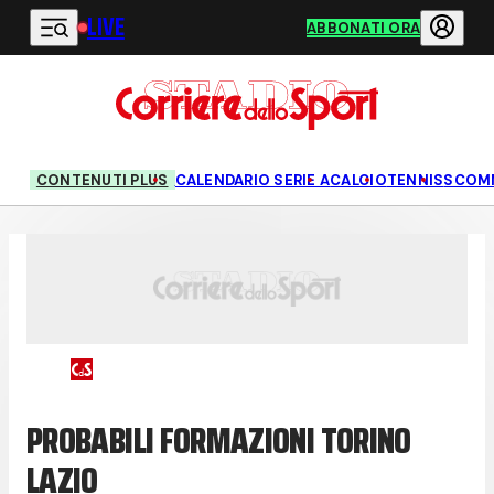
LIVE
Vai al contenuto principale
ABBONATI ORA
CONTENUTI PLUS
CALENDARIO SERIE A
CALCIO
TENNIS
SCOM
PROBABILI FORMAZIONI TORINO
LAZIO