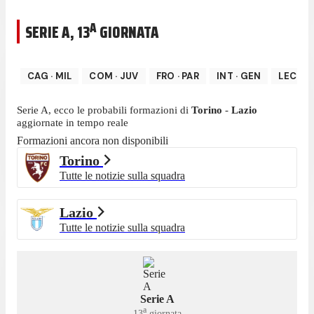
A
SERIE A
,
13
GIORNATA
CAG
·
MIL
COM
·
JUV
FRO
·
PAR
INT
·
GEN
LEC
·
A
Serie A
, ecco le probabili formazioni di
Torino
-
Lazio
aggiornate in tempo reale
Formazioni ancora non disponibili
Torino
Tutte le notizie sulla squadra
Lazio
Tutte le notizie sulla squadra
Serie A
a
13
giornata