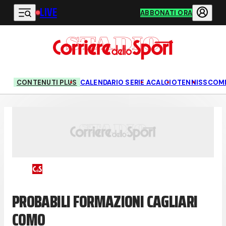
LIVE
Vai al contenuto principale
ABBONATI ORA
CONTENUTI PLUS
CALENDARIO SERIE A
CALCIO
TENNIS
SCOM
PROBABILI FORMAZIONI CAGLIARI
COMO