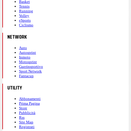
Basket
Tennis
Running
Volley
eSports
Ciclismo
NETWORK
Auto
Autosprint
Inmoto
Motosprint
Guerinsportivo
Sport Network
Fantacup
UTILITY
Abbonamenti
Prima Pagina
Store
Pubblicità
Rss
Site Map
Registrati