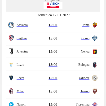
Domenica 17.01.2027
15:00
Atalanta
Roma
15:00
Cagliari
Como
15:00
Juventus
Genoa
15:00
Lazio
Bologna
15:00
Lecce
Udinese
15:00
Milan
Torino
15:00
Napoli
Fiorentina