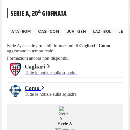
A
SERIE A
,
20
GIORNATA
ATA
·
ROM
CAG
·
COM
JUV
·
GEN
LAZ
·
BOL
LEC
·
Serie A
, ecco le probabili formazioni di
Cagliari
-
Como
aggiornate in tempo reale
Formazioni ancora non disponibili
Cagliari
Tutte le notizie sulla squadra
Como
Tutte le notizie sulla squadra
Serie A
a
20
giornata