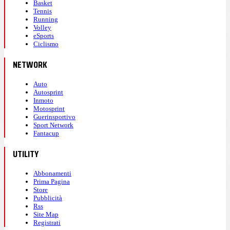
Basket
Tennis
Running
Volley
eSports
Ciclismo
NETWORK
Auto
Autosprint
Inmoto
Motosprint
Guerinsportivo
Sport Network
Fantacup
UTILITY
Abbonamenti
Prima Pagina
Store
Pubblicità
Rss
Site Map
Registrati