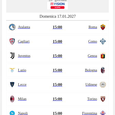
Domenica 17.01.2027
15:00
Atalanta
Roma
15:00
Cagliari
Como
15:00
Juventus
Genoa
15:00
Lazio
Bologna
15:00
Lecce
Udinese
15:00
Milan
Torino
15:00
Napoli
Fiorentina