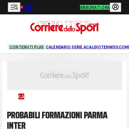
LIVE
Vai al contenuto principale
ABBONATI ORA
CONTENUTI PLUS
CALENDARIO SERIE A
CALCIO
TENNIS
SCOM
PROBABILI FORMAZIONI PARMA
INTER