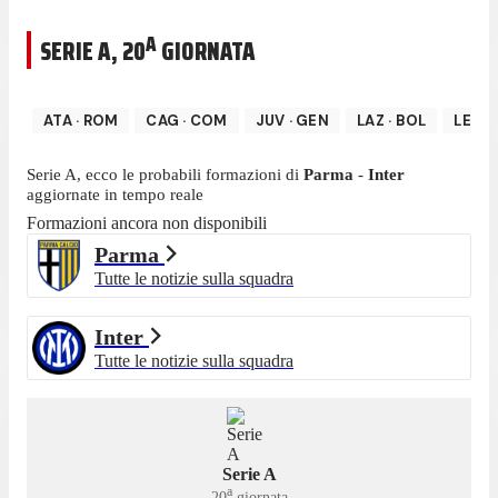
A
SERIE A
,
20
GIORNATA
ATA
·
ROM
CAG
·
COM
JUV
·
GEN
LAZ
·
BOL
LEC
·
Serie A
, ecco le probabili formazioni di
Parma
-
Inter
aggiornate in tempo reale
Formazioni ancora non disponibili
Parma
Tutte le notizie sulla squadra
Inter
Tutte le notizie sulla squadra
Serie A
a
20
giornata