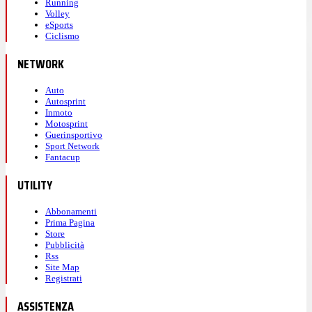
Running
Volley
eSports
Ciclismo
NETWORK
Auto
Autosprint
Inmoto
Motosprint
Guerinsportivo
Sport Network
Fantacup
UTILITY
Abbonamenti
Prima Pagina
Store
Pubblicità
Rss
Site Map
Registrati
ASSISTENZA