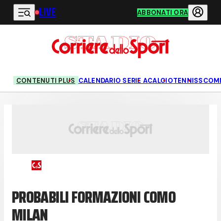
LIVE
Vai al contenuto principale
ABBONATI ORA
CONTENUTI PLUS
CALENDARIO SERIE A
CALCIO
TENNIS
SCOM
PROBABILI FORMAZIONI COMO
MILAN