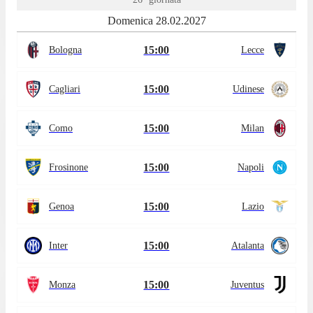
Domenica 28.02.2027
15:00
Bologna
Lecce
15:00
Cagliari
Udinese
15:00
Como
Milan
15:00
Frosinone
Napoli
15:00
Genoa
Lazio
15:00
Inter
Atalanta
15:00
Monza
Juventus