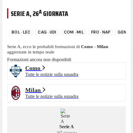
A
SERIE A
,
26
GIORNATA
BOL
·
LEC
CAG
·
UDI
COM
·
MIL
FRO
·
NAP
GEN
·
L
Serie A
, ecco le probabili formazioni di
Como
-
Milan
aggiornate in tempo reale
Formazioni ancora non disponibili
Como
Tutte le notizie sulla squadra
Milan
Tutte le notizie sulla squadra
Serie A
a
26
giornata