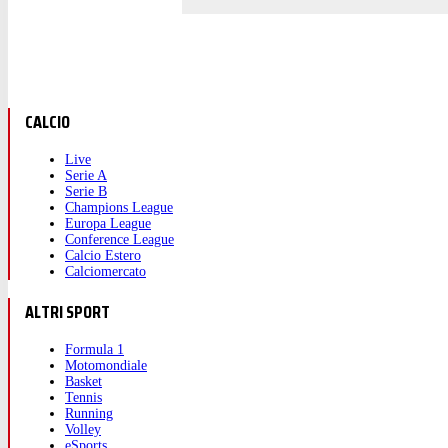
CALCIO
Live
Serie A
Serie B
Champions League
Europa League
Conference League
Calcio Estero
Calciomercato
ALTRI SPORT
Formula 1
Motomondiale
Basket
Tennis
Running
Volley
eSports