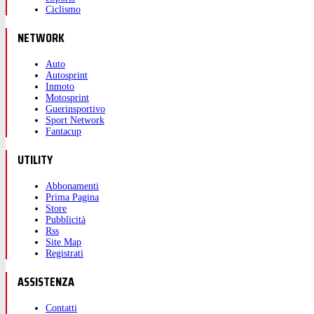
Ciclismo
NETWORK
Auto
Autosprint
Inmoto
Motosprint
Guerinsportivo
Sport Network
Fantacup
UTILITY
Abbonamenti
Prima Pagina
Store
Pubblicità
Rss
Site Map
Registrati
ASSISTENZA
Contatti