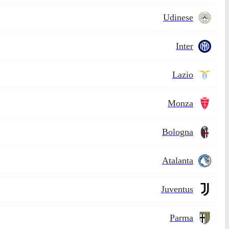
Udinese
Inter
Lazio
Monza
Bologna
Atalanta
Juventus
Parma