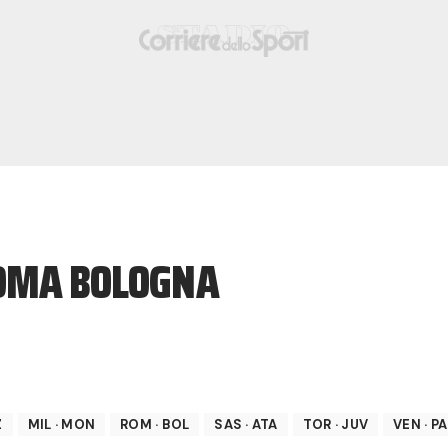
ROMA BOLOGNA
Z
MIL
·
MON
ROM
·
BOL
SAS
·
ATA
TOR
·
JUV
VEN
·
PA