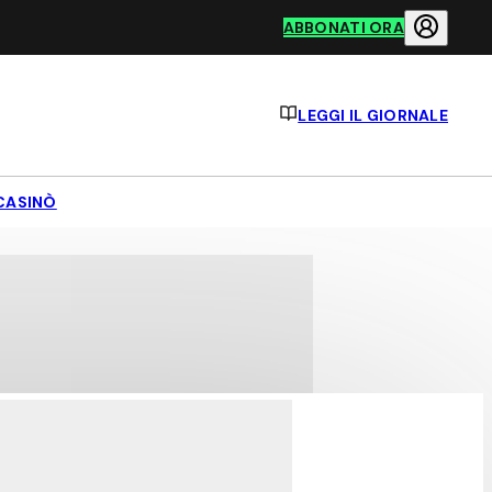
ABBONATI ORA
LEGGI IL GIORNALE
CASINÒ