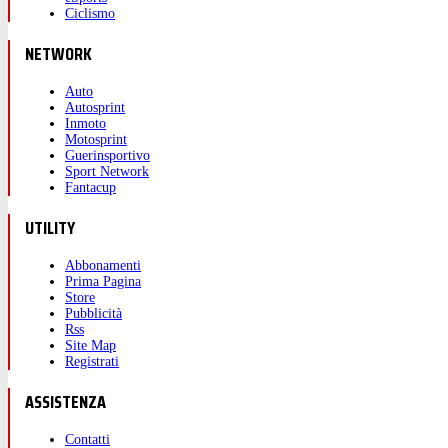
Ciclismo
NETWORK
Auto
Autosprint
Inmoto
Motosprint
Guerinsportivo
Sport Network
Fantacup
UTILITY
Abbonamenti
Prima Pagina
Store
Pubblicità
Rss
Site Map
Registrati
ASSISTENZA
Contatti