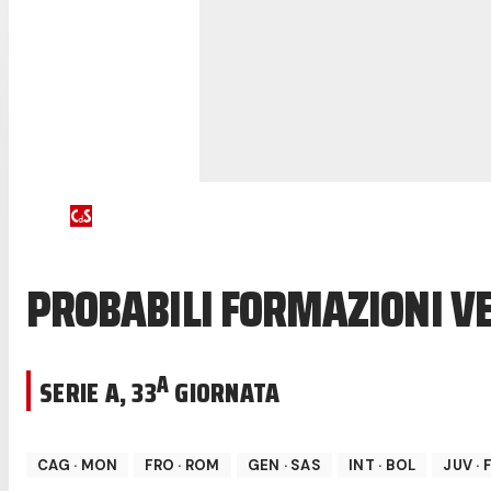
PROBABILI FORMAZIONI V
A
SERIE A
,
33
GIORNATA
CAG
·
MON
FRO
·
ROM
GEN
·
SAS
INT
·
BOL
JUV
·