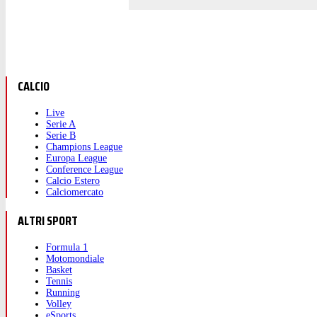
CALCIO
Live
Serie A
Serie B
Champions League
Europa League
Conference League
Calcio Estero
Calciomercato
ALTRI SPORT
Formula 1
Motomondiale
Basket
Tennis
Running
Volley
eSports