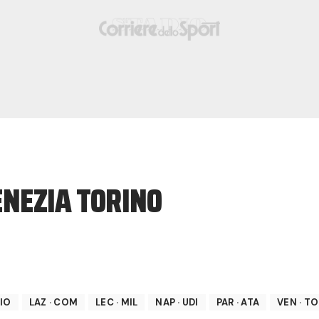
ENEZIA TORINO
FIO
LAZ
·
COM
LEC
·
MIL
NAP
·
UDI
PAR
·
ATA
VEN
·
TO