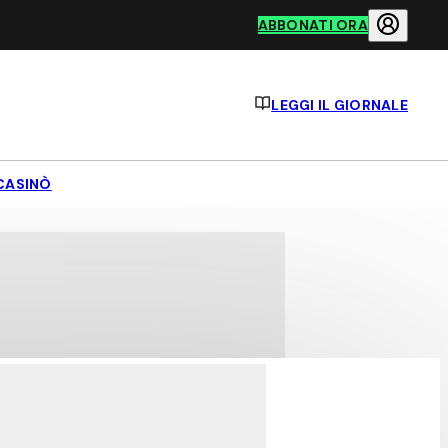
ABBONATI ORA
LEGGI IL GIORNALE
CASINÒ