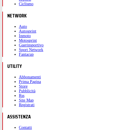
Ciclismo
NETWORK
Auto
Autosprint
Inmoto
Motosprint
Guerinsportivo
Sport Network
Fantacup
UTILITY
Abbonamenti
Prima Pagina
Store
Pubblicità
Rss
Site Map
Registrati
ASSISTENZA
Contatti