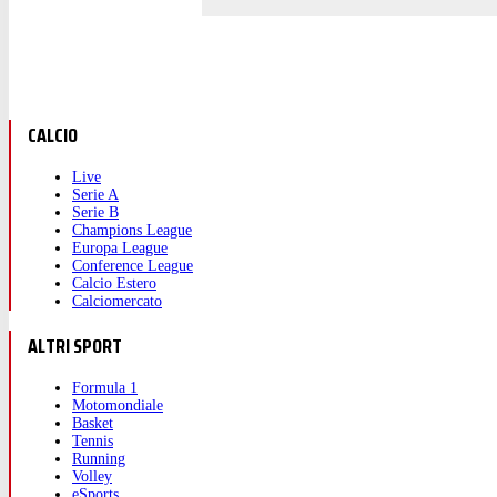
CALCIO
Live
Serie A
Serie B
Champions League
Europa League
Conference League
Calcio Estero
Calciomercato
ALTRI SPORT
Formula 1
Motomondiale
Basket
Tennis
Running
Volley
eSports