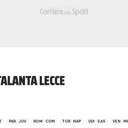
TALANTA LECCE
Z
PAR
·
JUV
ROM
·
COM
TOR
·
NAP
UDI
·
SAS
VEN
·
MI