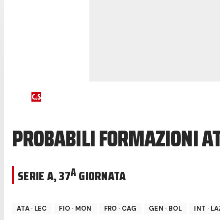
PROBABILI FORMAZIONI A
A
SERIE A
,
37
GIORNATA
ATA
·
LEC
FIO
·
MON
FRO
·
CAG
GEN
·
BOL
INT
·
LA