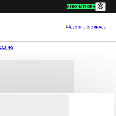
ABBONATI ORA
LEGGI IL GIORNALE
CASINÒ