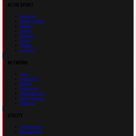
ALTRI SPORT
Formula 1
Motomondiale
Basket
Tennis
Running
Volley
eSports
Ciclismo
NETWORK
Auto
Autosprint
Inmoto
Motosprint
Guerinsportivo
Sport Network
Fantacup
UTILITY
Abbonamenti
Prima Pagina