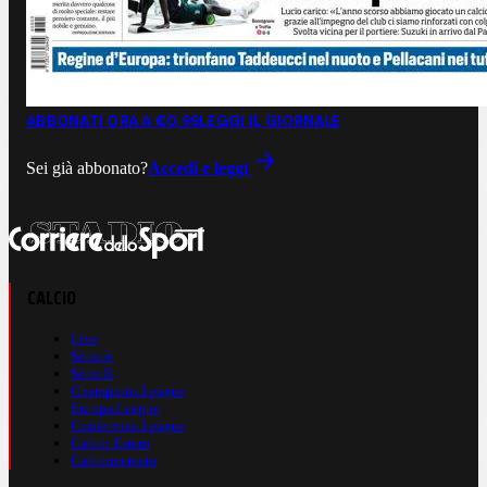
ABBONATI ORA A €0,99
LEGGI IL GIORNALE
Sei già abbonato?
Accedi e leggi
CALCIO
Live
Serie A
Serie B
Champions League
Europa League
Conference League
Calcio Estero
Calciomercato