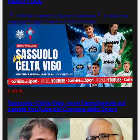
VIDEO: I GOL
Ufficiale Gutierrez al Bayer Leverkusen
Lukaku non
raggiungerà oggi il Napoli a Castel di Sangro
Calcio
Sassuolo-Celta Vigo, rivivi l'amichevole sul
canale YouTube del Corriere dello Sport