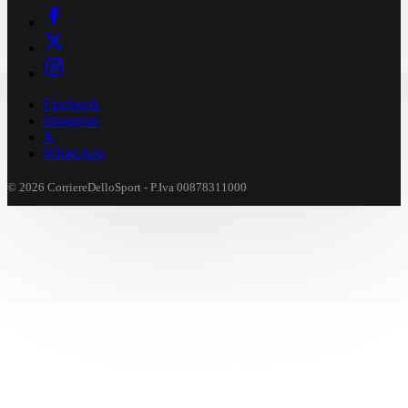
Facebook
Instagram
X
WhatsApp
© 2026 CorriereDelloSport - P.Iva 00878311000