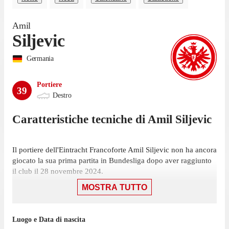
Amil
Siljevic
Germania
Portiere
39
Destro
Caratteristiche tecniche di
Amil
Siljevic
Il portiere dell'Eintracht Francoforte Amil Siljevic non ha ancora
giocato la sua prima partita in Bundesliga dopo aver raggiunto
il club il 28 novembre 2024.
MOSTRA TUTTO
Siljevic non ha giocato nemmeno una partita di Bundesliga
nell'ultima stagione con l'Eintracht Francoforte.
Luogo e Data di nascita