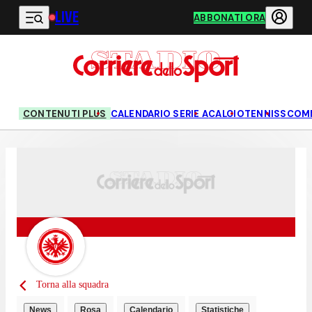
LIVE
Vai al contenuto principale
ABBONATI ORA
CONTENUTI PLUS
CALENDARIO SERIE A
CALCIO
TENNIS
SCOM
Torna alla squadra
News
Rosa
Calendario
Statistiche