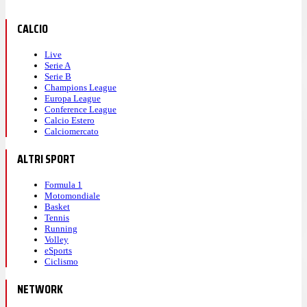
CALCIO
Live
Serie A
Serie B
Champions League
Europa League
Conference League
Calcio Estero
Calciomercato
ALTRI SPORT
Formula 1
Motomondiale
Basket
Tennis
Running
Volley
eSports
Ciclismo
NETWORK