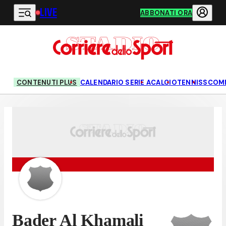
LIVE
Vai al contenuto principale
ABBONATI ORA
CONTENUTI PLUS
CALENDARIO SERIE A
CALCIO
TENNIS
SCOM
Bader Al Khamali