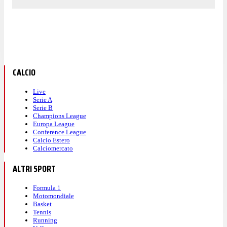
CALCIO
Live
Serie A
Serie B
Champions League
Europa League
Conference League
Calcio Estero
Calciomercato
ALTRI SPORT
Formula 1
Motomondiale
Basket
Tennis
Running