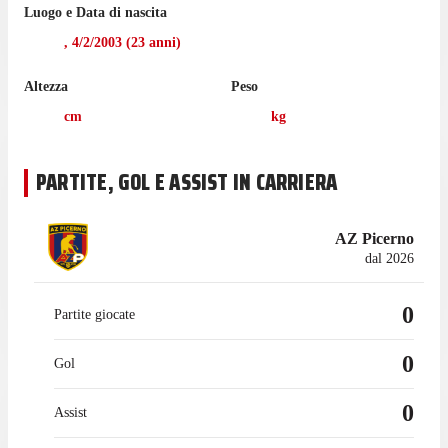
Egharevba ha giocato 10 partite di Serie C nell'ultima stagione
Luogo e Data di nascita
con Fiorenzuola.
,
4/2/2003
(
23
anni)
Altezza
Peso
cm
kg
PARTITE, GOL E ASSIST IN CARRIERA
AZ Picerno
dal 2026
0
Partite giocate
0
Gol
0
Assist