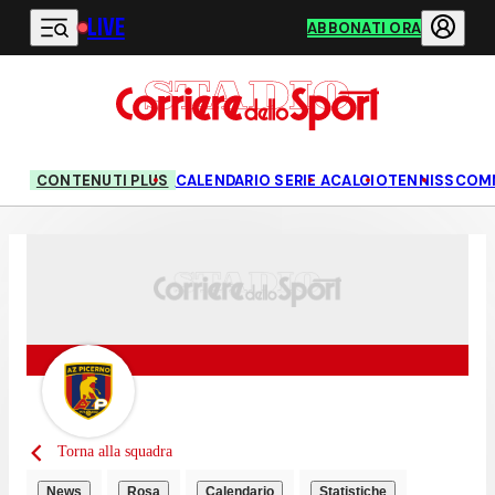
LIVE
Vai al contenuto principale
ABBONATI ORA
CONTENUTI PLUS
CALENDARIO SERIE A
CALCIO
TENNIS
SCOM
Torna alla squadra
News
Rosa
Calendario
Statistiche