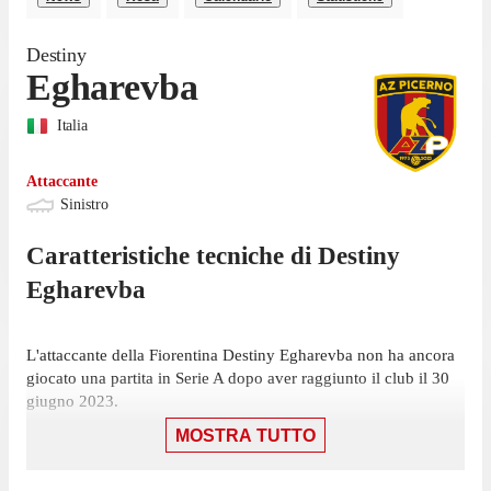
Destiny
Egharevba
Italia
Attaccante
Sinistro
Caratteristiche tecniche di
Destiny
Egharevba
L'attaccante della Fiorentina Destiny Egharevba non ha ancora
giocato una partita in Serie A dopo aver raggiunto il club il 30
giugno 2023.
MOSTRA TUTTO
La prossima sfida per la Fiorentina - che occupa il 1° posto con
3 punti - sarà una partita casalinga contro il Lecce, il 27 agosto.