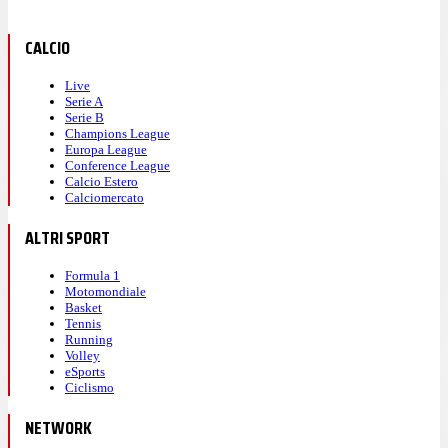
CALCIO
Live
Serie A
Serie B
Champions League
Europa League
Conference League
Calcio Estero
Calciomercato
ALTRI SPORT
Formula 1
Motomondiale
Basket
Tennis
Running
Volley
eSports
Ciclismo
NETWORK