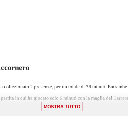
ccornero
 collezionato 2 presenze, per un totale di 38 minuti. Entrambe 
artita in cui ha giocato solo 6 minuti con la maglia del Carrares
MOSTRA TUTTO
ima stagione con il Genoa (1) e Trento (17), gare in cui ha segna
io 2025, il centrocampista ha collezionato 2 presenze in campion