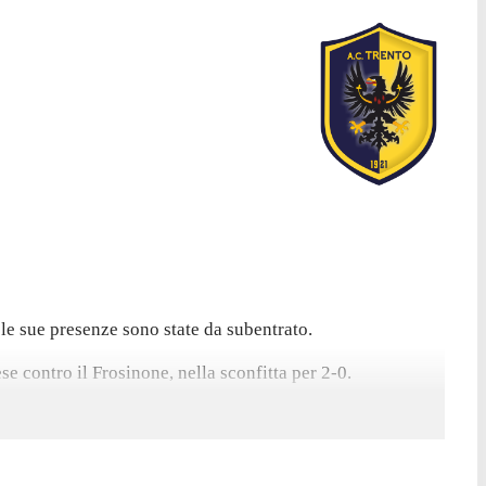
le sue presenze sono state da subentrato.
e contro il Frosinone, nella sconfitta per 2-0.
to 1 gol.
ato con il Genoa.