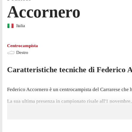
Accornero
Italia
Centrocampista
Destro
Caratteristiche tecniche di
Federico
A
Federico Accornero è un centrocampista del Carrarese che ha
La sua ultima presenza in campionato risale all'1 novembre, p
Accornero ha giocato 18 partite di Serie C e Serie A nell'ult
Prima di arrivare a vestire la maglia del Carrarese nel lugl