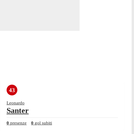
43
Leonardo
Santer
0
presenze
0
gol subiti