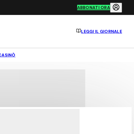
ABBONATI ORA
LEGGI IL GIORNALE
CASINÒ