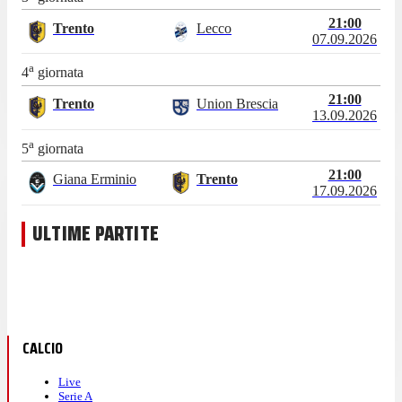
21:00
Trento
Lecco
07.09.2026
a
4
giornata
21:00
Trento
Union Brescia
13.09.2026
a
5
giornata
21:00
Giana Erminio
Trento
17.09.2026
ULTIME PARTITE
CALCIO
Live
Serie A