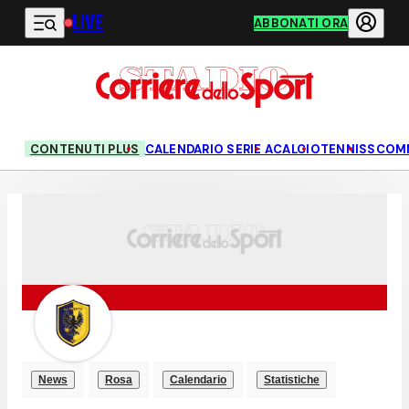
LIVE
Vai al contenuto principale
ABBONATI ORA
CONTENUTI PLUS
CALENDARIO SERIE A
CALCIO
TENNIS
SCOM
News
Rosa
Calendario
Statistiche