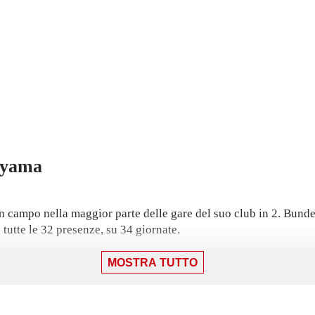
iyama
n campo nella maggior parte delle gare del suo club in 2. Bund
n tutte le 32 presenze, su 34 giornate.
 Darmstadt: una sconfitta per 2-0 contro il Paderborn, in cui ha
MOSTRA TUTTO
gnato il suo ultimo gol, nella vittoria per 2-0. Ha aperto le s