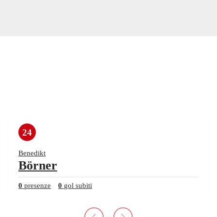
24
Benedikt
Börner
0
presenze
0
gol subiti