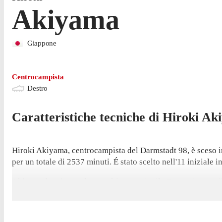
Akiyama
Giappone
Centrocampista
Destro
Caratteristiche tecniche di
Hiroki
Ak
Hiroki Akiyama, centrocampista del Darmstadt 98, è sceso i
per un totale di 2537 minuti. É stato scelto nell'11 iniziale i
Akiyama ha giocato la sua ultima partita il 17 maggio, con il
realizzato 3 reti nel 2025/2026; ha inoltre fornito 1 assist.
É stato contro il Norimberga il 23 gennaio che Akiyama ha se