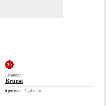
30
Alexander
Brunst
0
presenze
0
gol subiti