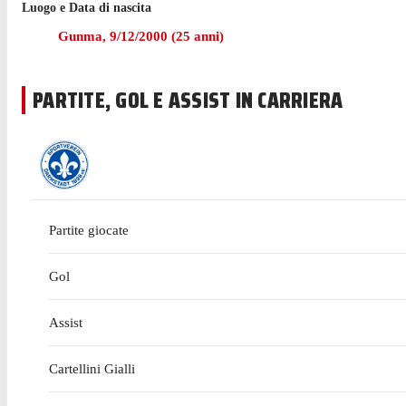
Düsseldorf il 21 settembre, avendo realizzato una rete nella 
Luogo e Data di nascita
Gunma
,
9/12/2000
(
25
anni)
Akiyama ha giocato 47 partite di 2. Bundesliga e J1 League ne
Prima di arrivare a vestire la maglia del Darmstadt 98 nel l
PARTITE, GOL E ASSIST IN CARRIERA
Il 2 agosto 2025 Akiyama ha debuttato in 2. Bundesliga, a 24
Partite giocate
Gol
Assist
Cartellini Gialli