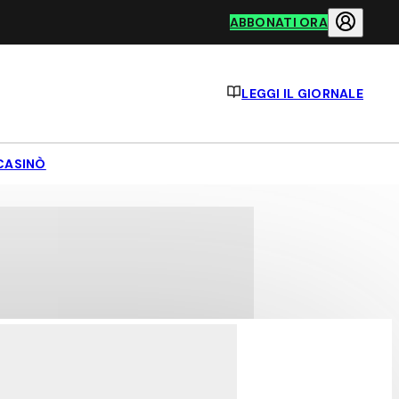
ABBONATI ORA
LEGGI IL GIORNALE
CASINÒ