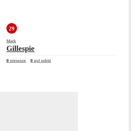
29
Mark
Gillespie
0
presenze
0
gol subiti