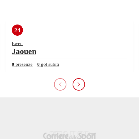
24
Ewen
Jaouen
0
presenze
0
gol subiti