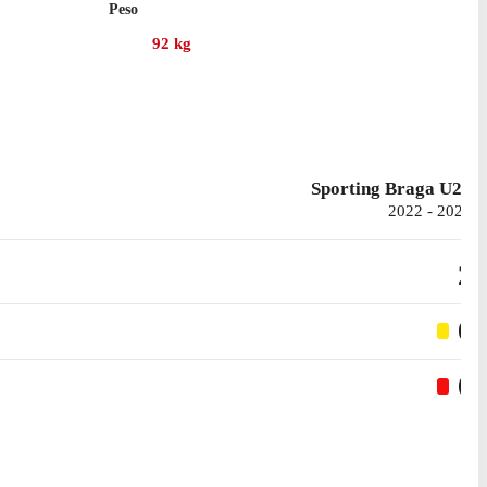
Peso
92
kg
Sporting Braga U21
2022 - 2023
2
0
0