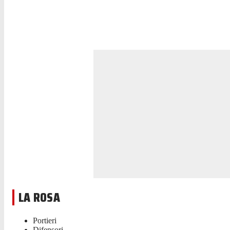
LA ROSA
Portieri
Difensori