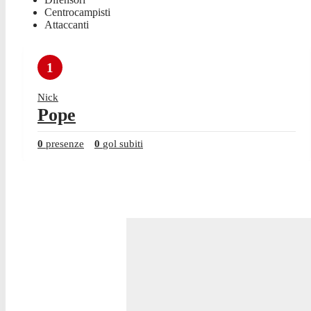
Centrocampisti
Attaccanti
1
Nick
Pope
0
presenze
0
gol subiti