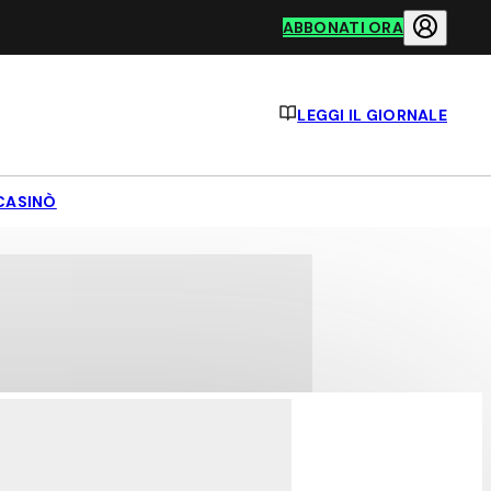
ABBONATI ORA
LEGGI IL GIORNALE
CASINÒ