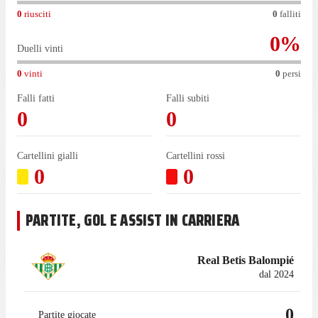
0
riusciti
0
falliti
0
%
Duelli vinti
0
vinti
0
persi
Falli fatti
Falli subiti
0
0
Cartellini gialli
Cartellini rossi
0
0
PARTITE, GOL E ASSIST IN CARRIERA
Real Betis Balompié
dal 2024
0
Partite giocate