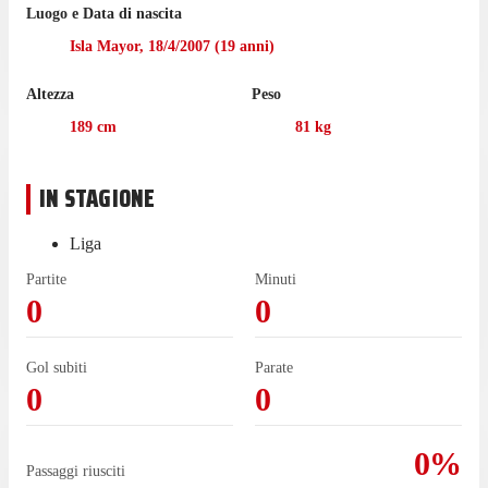
Prima di arrivare a vestire la maglia del Real Betis nell'agosto
Luogo e Data di nascita
2024, il portiere ha collezionato 31 presenze in campionato con
Isla Mayor
,
18/4/2007
(
19
anni)
Real Betis II.
Altezza
Peso
189
cm
81
kg
IN STAGIONE
Liga
Partite
Minuti
0
0
Gol subiti
Parate
0
0
0
%
Passaggi riusciti