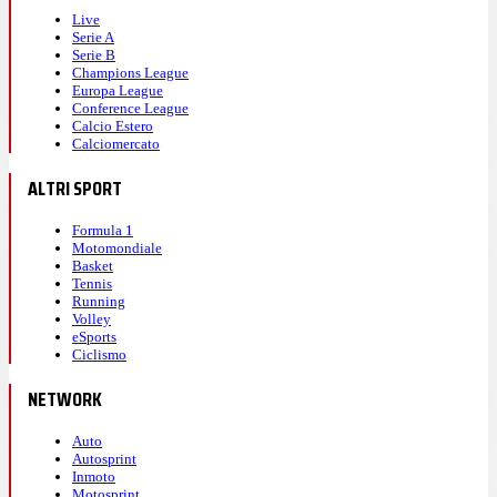
Live
Serie A
Serie B
Champions League
Europa League
Conference League
Calcio Estero
Calciomercato
ALTRI SPORT
Formula 1
Motomondiale
Basket
Tennis
Running
Volley
eSports
Ciclismo
NETWORK
Auto
Autosprint
Inmoto
Motosprint