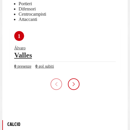
Portieri
Difensori
Centrocampisti
Attaccanti
1
Álvaro
Valles
0
presenze
0
gol subiti
CALCIO