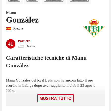
Manu
González
Spagna
Portiere
41
Destro
Caratteristiche tecniche di
Manu
González
Manu González del Real Betis non ha ancora fatto il suo
esordio in LaLiga dopo aver raggiunto il club il 23 agosto
2024.
MOSTRA TUTTO
González non ha giocato nemmeno una partita di LaLiga
nell'ultima stagione con il Real Betis.