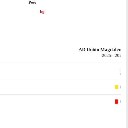
Peso
kg
AD Unión Magdalena
2025 - 2026
5
0
0