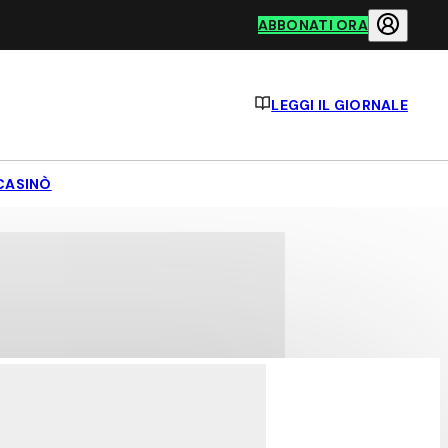
ABBONATI ORA
LEGGI IL GIORNALE
CASINÒ