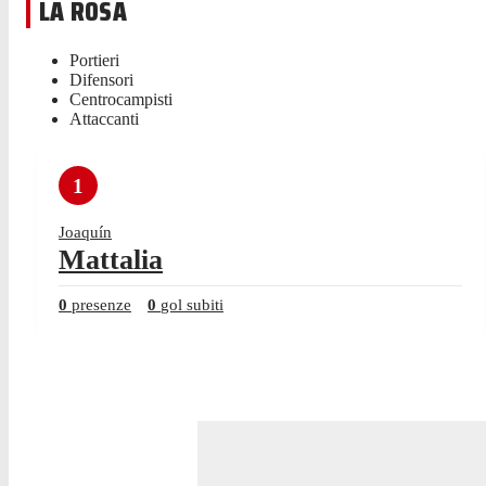
LA ROSA
Portieri
Difensori
Centrocampisti
Attaccanti
1
Joaquín
Mattalia
0
presenze
0
gol subiti