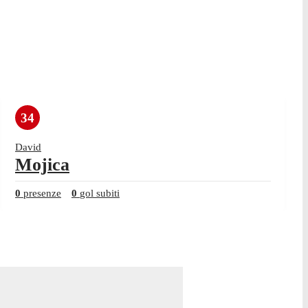
34
David
Mojica
0
presenze
0
gol subiti