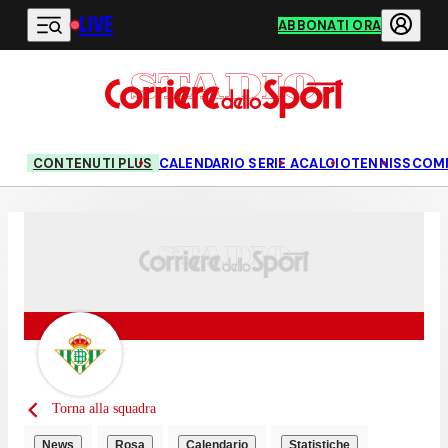
LIVE
Vai al contenuto principale
ABBONATI ORA
CONTENUTI PLUS
CALENDARIO SERIE A
CALCIO
TENNIS
SCOM
Torna alla squadra
News
Rosa
Calendario
Statistiche