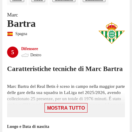
Marc
Bartra
Spagna
Difensore
5
Destro
Caratteristiche tecniche di
Marc
Bartra
Marc Bartra del Real Betis è sceso in campo nella maggior parte
delle gare della sua squadra in LaLiga nel 2025/2026, avendo
collezionato 25 presenze, per un totale di 1976 minuti. É stato
scelto nell'11 iniziale in 21 presenze su 38 giornate ed è entrato
MOSTRA TUTTO
4 volte.
Bartra ha giocato la sua ultima partita il 24 aprile, con il Real
Luogo e Data di nascita
Betis: un pareggio per 1-1 contro il Real Madrid, in cui ha