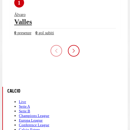
1
Álvaro
Valles
0
presenze
0
gol subiti
CALCIO
Live
Serie A
Serie B
Champions League
Europa League
Conference League
Calcio Estero