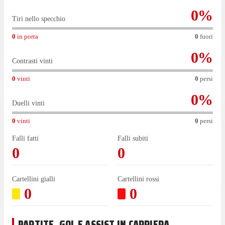
0
%
Tiri nello specchio
0
in porta
0
fuori
0
%
Contrasti vinti
0
vinti
0
persi
0
%
Duelli vinti
0
vinti
0
persi
Falli fatti
Falli subiti
0
0
Cartellini gialli
Cartellini rossi
0
0
PARTITE, GOL E ASSIST IN CARRIERA