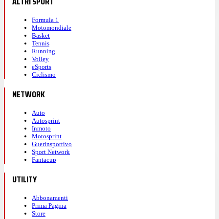
ALTRI SPORT
Formula 1
Motomondiale
Basket
Tennis
Running
Volley
eSports
Ciclismo
NETWORK
Auto
Autosprint
Inmoto
Motosprint
Guerinsportivo
Sport Network
Fantacup
UTILITY
Abbonamenti
Prima Pagina
Store