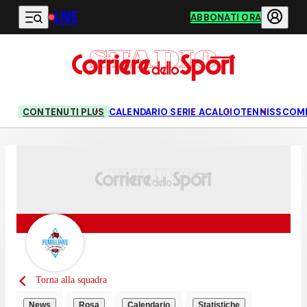
LIVE
Vai al contenuto principale
ABBONATI ORA
CONTENUTI PLUS
CALENDARIO SERIE A
CALCIO
TENNIS
SCOM
Torna alla squadra
News
Rosa
Calendario
Statistiche