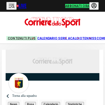
LIVE
Vai al contenuto principale
ABBONATI ORA
CONTENUTI PLUS
CALENDARIO SERIE A
CALCIO
TENNIS
SCOM
Torna alla squadra
News
Rosa
Calendario
Statistiche