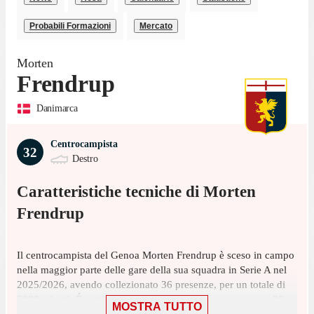
Probabili Formazioni
Mercato
Morten
Frendrup
Danimarca
Centrocampista
32
Destro
Caratteristiche tecniche di
Morten
Frendrup
Il centrocampista del Genoa Morten Frendrup è sceso in campo
nella maggior parte delle gare della sua squadra in Serie A nel
2025/2026, avendo collezionato 36 presenze, per un totale di
3089 minuti. É partito titolare in 35 di queste presenze, su 38
MOSTRA TUTTO
giornate, ed è entrato a gara in corso 1 volta.