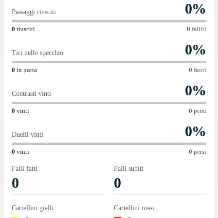
0
%
Passaggi riusciti
0
riusciti
0
falliti
0
%
Tiri nello specchio
0
in porta
0
fuori
0
%
Contrasti vinti
0
vinti
0
persi
0
%
Duelli vinti
0
vinti
0
persi
Falli fatti
Falli subiti
0
0
Cartellini gialli
Cartellini rossi