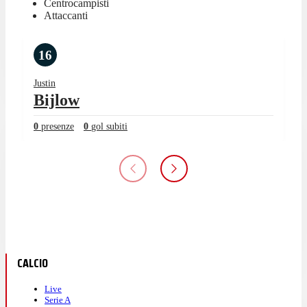
Centrocampisti
Attaccanti
16
Justin
Bijlow
0
presenze
0
gol subiti
CALCIO
Live
Serie A