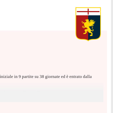
niziale in 9 partite su 38 giornate ed è entrato dalla
il Lecce, nella sconfitta per 1-0.
ssist vincente.
l'AaB, per un totale di 2 gol e 2 assist.