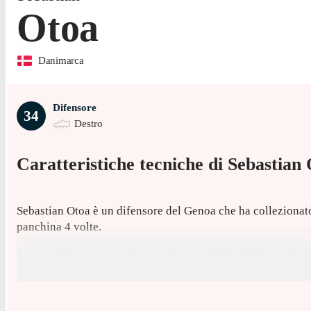
Otoa
Danimarca
Difensore
34
Destro
Caratteristiche tecniche di
Sebastian
Sebastian Otoa è un difensore del Genoa che ha collezionato 1
panchina 4 volte.
La sua ultima presenza in campionato risale al 24 maggio, pa
Otoa ha giocato 13 partite di Superliga e Serie A nell'ultima 
Prima di arrivare a vestire la maglia del Genoa nel gennaio 2