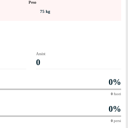
Peso
 il difensore che ha ricevuto un cartellino rosso nella sua
75
kg
Assist
0
0
%
0
fuori
0
%
0
persi