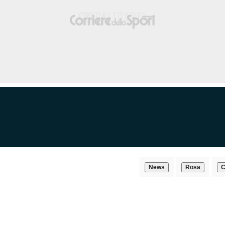
News
Rosa
C