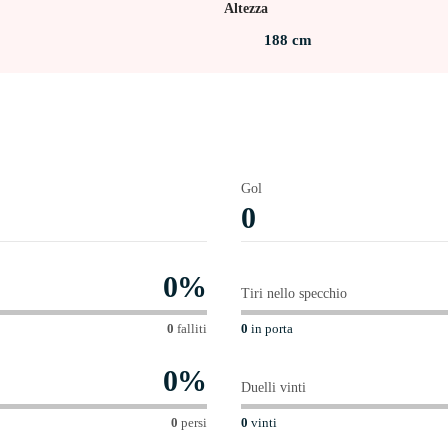
Altezza
 esordio migliore in Serie A, il 23 aprile 2025 con il Genoa, con
188
cm
n Serie A, ha giocato 16 partite, senza gol e senza assist.
Gol
0
0
%
Tiri nello specchio
0
falliti
0
in porta
0
%
Duelli vinti
0
persi
0
vinti