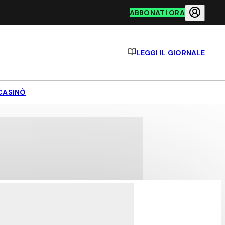
ABBONATI ORA
LEGGI IL GIORNALE
CASINÒ