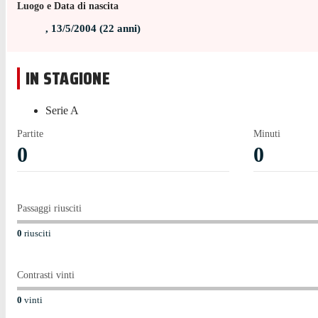
Luogo e Data di nascita
All'età di 20 anni e 345 giorni, Otoa avrebbe potuto avere un
,
13/5/2004
(
22
anni)
prima gara nella competizione, contro la Lazio. In generale i
IN STAGIONE
Serie A
Partite
Minuti
0
0
Passaggi riusciti
0
riusciti
Contrasti vinti
0
vinti