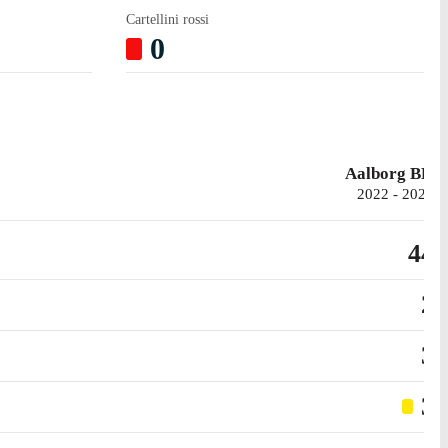
Cartellini rossi
0
Aalborg BK
2022 - 2025
44
2
3
3