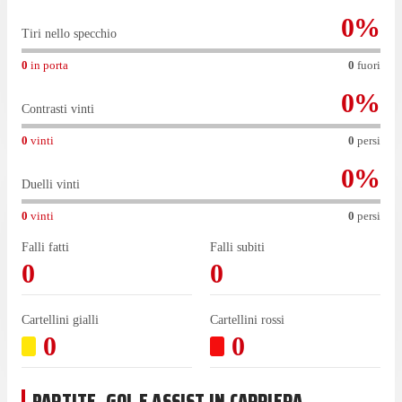
0
%
Tiri nello specchio
0
in porta
0
fuori
0
%
Contrasti vinti
0
vinti
0
persi
0
%
Duelli vinti
0
vinti
0
persi
Falli fatti
Falli subiti
0
0
Cartellini gialli
Cartellini rossi
0
0
PARTITE, GOL E ASSIST IN CARRIERA