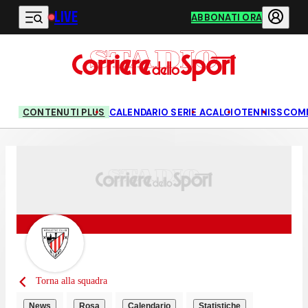
LIVE
Vai al contenuto principale
ABBONATI ORA
CONTENUTI PLUS
CALENDARIO SERIE A
CALCIO
TENNIS
SCOM
Torna alla squadra
News
Rosa
Calendario
Statistiche