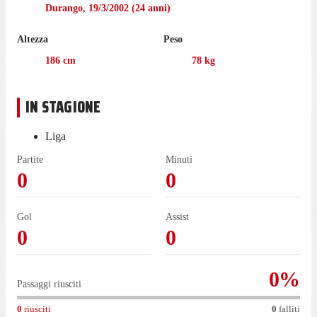
dopo un'esperienza in prestito con il Mirandés, con cui ha
Durango
,
19/3/2002
(
24
anni)
collezionato 32 presenze in campionato.
Altezza
Peso
186
cm
78
kg
IN STAGIONE
Liga
Partite
Minuti
0
0
Gol
Assist
0
0
0
%
Passaggi riusciti
0
riusciti
0
falliti