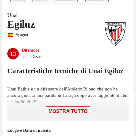
Unai
Egiluz
Spagna
Difensore
13
Destro
Caratteristiche tecniche di
Unai
Egiluz
Unai Egiluz è un difensore dell'Athletic Bilbao che non ha
ancora giocato una partita in LaLiga dopo aver raggiunto il club
il 1 luglio 2025.
MOSTRA TUTTO
Nella passata stagione di Segunda División Egiluz ha giocato
32 partite con il Mirandés.
Egiluz è tornato a giocare per l'Athletic Bilbao nel luglio 2025
Luogo e Data di nascita