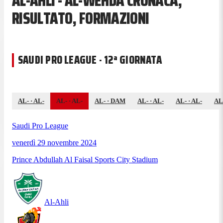
AL-AHLI - AL-WEHDA CRONACA,
RISULTATO, FORMAZIONI
SAUDI PRO LEAGUE · 12ª GIORNATA
AL-
·
AL-
AL-
·
AL-
AL-
·
DAM
AL-
·
AL-
AL-
·
AL-
AL
Saudi Pro League
venerdì 29 novembre 2024
Prince Abdullah Al Faisal Sports City Stadium
Al-Ahli