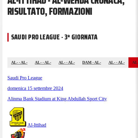
AL-ITTIHAD - AL-WEHDA CRONACA,
RISULTATO, FORMAZIONI
SAUDI PRO LEAGUE · 3ª GIORNATA
AL-
·
AL-
AL-
·
AL-
AL-
·
AL-
DAM
·
AL-
AL-
·
AL-
AL
Saudi Pro League
domenica 15 settembre 2024
Alinma Bank Stadium at King Abdullah Sport City
Al-Ittihad