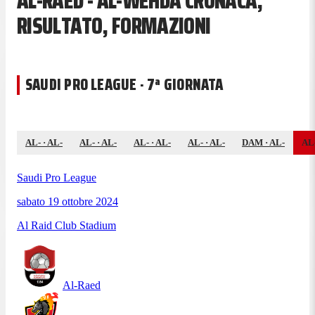
AL-RAED - AL-WEHDA CRONACA,
RISULTATO, FORMAZIONI
SAUDI PRO LEAGUE · 7ª GIORNATA
AL-
·
AL-
AL-
·
AL-
AL-
·
AL-
AL-
·
AL-
DAM
·
AL-
AL
Saudi Pro League
sabato 19 ottobre 2024
Al Raid Club Stadium
Al-Raed