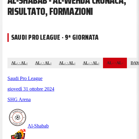
AL-SHABAB - AL-WEHDA CRONACA,
RISULTATO, FORMAZIONI
SAUDI PRO LEAGUE · 9ª GIORNATA
AL-
·
AL-
AL-
·
AL-
AL-
·
AL-
AL-
·
AL-
AL-
·
AL-
DA
Saudi Pro League
giovedì 31 ottobre 2024
SHG Arena
Al-Shabab