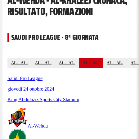
AL-WEHDA - AL-KHALEEJ CRONACA,
RISULTATO, FORMAZIONI
SAUDI PRO LEAGUE · 8ª GIORNATA
AL-
·
AL-
AL-
·
AL-
AL-
·
AL-
AL-
·
AL-
AL-
·
AL-
AL-
Saudi Pro League
giovedì 24 ottobre 2024
King Abdulaziz Sports City Stadium
Al-Wehda