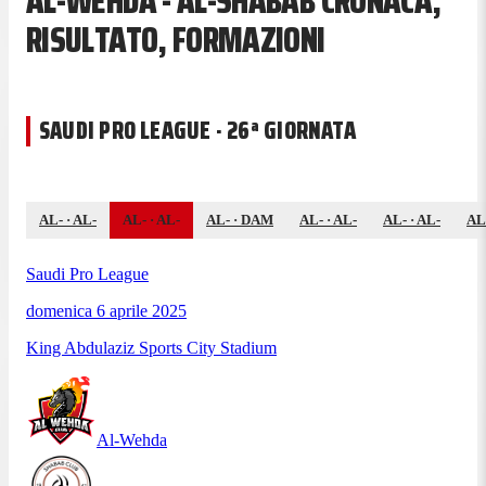
AL-WEHDA - AL-SHABAB CRONACA,
RISULTATO, FORMAZIONI
SAUDI PRO LEAGUE · 26ª GIORNATA
AL-
·
AL-
AL-
·
AL-
AL-
·
DAM
AL-
·
AL-
AL-
·
AL-
AL
Saudi Pro League
domenica 6 aprile 2025
King Abdulaziz Sports City Stadium
Al-Wehda