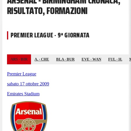
ARSENAL - BIRMINGHAM CRONACA,
RISULTATO, FORMAZIONI
PREMIER LEAGUE · 9ª GIORNATA
ARS
·
BIR
A.
·
CHE
BLA
·
BUR
EVE
·
WAN
FUL
·
H.
Premier League
sabato 17 ottobre 2009
Emirates Stadium