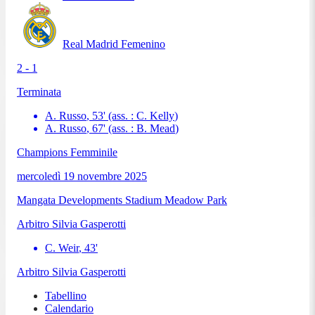
Real Madrid Femenino
2 - 1
Terminata
A. Russo
,
53
'
(ass. :
C. Kelly
)
A. Russo
,
67
'
(ass. :
B. Mead
)
Champions Femminile
mercoledì 19 novembre 2025
Mangata Developments Stadium Meadow Park
Arbitro
Silvia Gasperotti
C. Weir
,
43
'
Arbitro
Silvia Gasperotti
Tabellino
Calendario