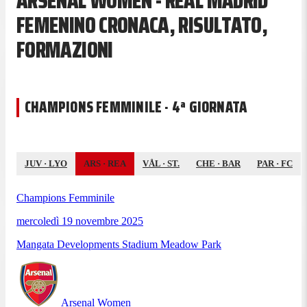
ARSENAL WOMEN - REAL MADRID
FEMENINO CRONACA, RISULTATO,
FORMAZIONI
CHAMPIONS FEMMINILE · 4ª GIORNATA
JUV
·
LYO
ARS
·
REA
VÅL
·
ST.
CHE
·
BAR
PAR
·
FC
Champions Femminile
mercoledì 19 novembre 2025
Mangata Developments Stadium Meadow Park
Arsenal Women