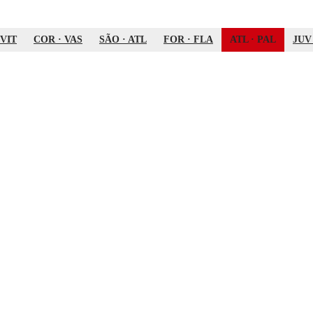
VIT
COR
·
VAS
SÃO
·
ATL
FOR
·
FLA
ATL
·
PAL
JUV