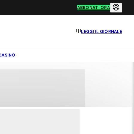
ABBONATI ORA
LEGGI IL GIORNALE
CASINÒ