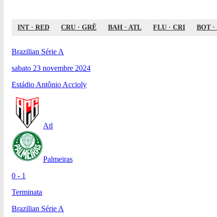
INT
·
RED
CRU
·
GRÊ
BAH
·
ATL
FLU
·
CRI
BOT
·
Brazilian Série A
sabato 23 novembre 2024
Estádio Antônio Accioly
Atl
Palmeiras
0 - 1
Terminata
Brazilian Série A