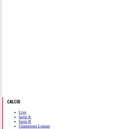
CALCIO
Live
Serie A
Serie B
Champions League