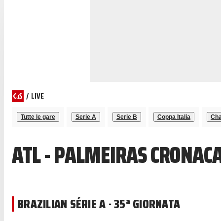
/
LIVE
Tutte le gare
Serie A
Serie B
Coppa Italia
Cha
ATL - PALMEIRAS CRONACA
BRAZILIAN SÉRIE A · 35ª GIORNATA