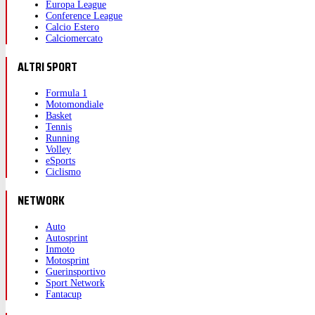
Europa League
Conference League
Calcio Estero
Calciomercato
ALTRI SPORT
Formula 1
Motomondiale
Basket
Tennis
Running
Volley
eSports
Ciclismo
NETWORK
Auto
Autosprint
Inmoto
Motosprint
Guerinsportivo
Sport Network
Fantacup