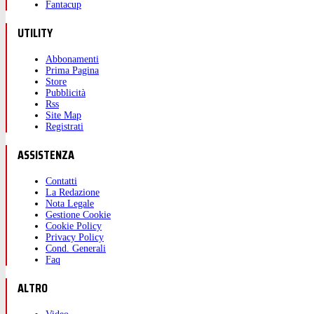
Fantacup
UTILITY
Abbonamenti
Prima Pagina
Store
Pubblicità
Rss
Site Map
Registrati
ASSISTENZA
Contatti
La Redazione
Nota Legale
Gestione Cookie
Cookie Policy
Privacy Policy
Cond. Generali
Faq
ALTRO