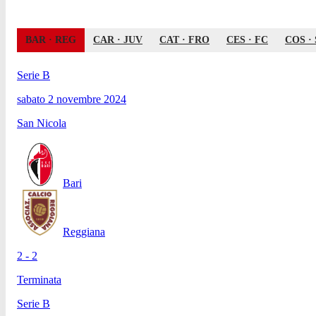
BAR
·
REG
CAR
·
JUV
CAT
·
FRO
CES
·
FC
COS
·
Serie B
sabato 2 novembre 2024
San Nicola
Bari
Reggiana
2 - 2
Terminata
Serie B