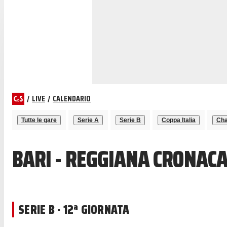
/
LIVE
/
CALENDARIO
Tutte le gare
Serie A
Serie B
Coppa Italia
Cha
BARI - REGGIANA CRONACA
SERIE B · 12ª GIORNATA