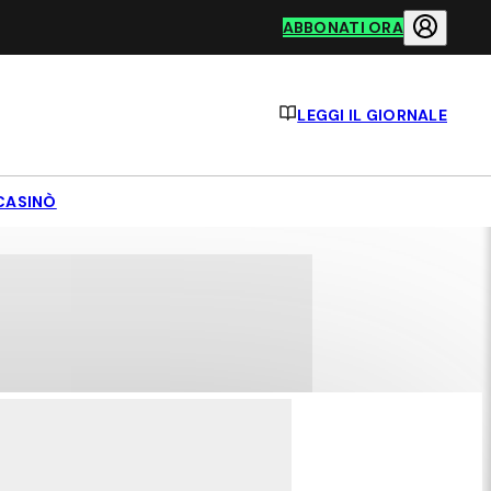
ABBONATI ORA
LEGGI IL GIORNALE
CASINÒ