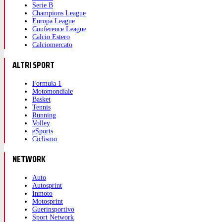
Serie B
Champions League
Europa League
Conference League
Calcio Estero
Calciomercato
ALTRI SPORT
Formula 1
Motomondiale
Basket
Tennis
Running
Volley
eSports
Ciclismo
NETWORK
Auto
Autosprint
Inmoto
Motosprint
Guerinsportivo
Sport Network