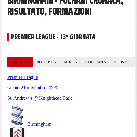
BIRMINGHAM - FULHAM CRONACA,
RISULTATO, FORMAZIONI
PREMIER LEAGUE · 13ª GIORNATA
BIR
·
FUL
BOL
·
BLA
BUR
·
A.
CHE
·
WAN
H.
·
WES
Premier League
sabato 21 novembre 2009
St. Andrew's @ Knighthead Park
Birmingham