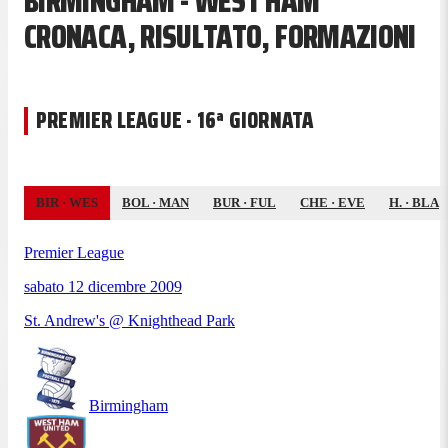
BIRMINGHAM - WEST HAM
CRONACA, RISULTATO, FORMAZIONI
PREMIER LEAGUE · 16ª GIORNATA
BIR
·
WES
BOL
·
MAN
BUR
·
FUL
CHE
·
EVE
H.
·
BLA
Premier League
sabato 12 dicembre 2009
St. Andrew's @ Knighthead Park
Birmingham