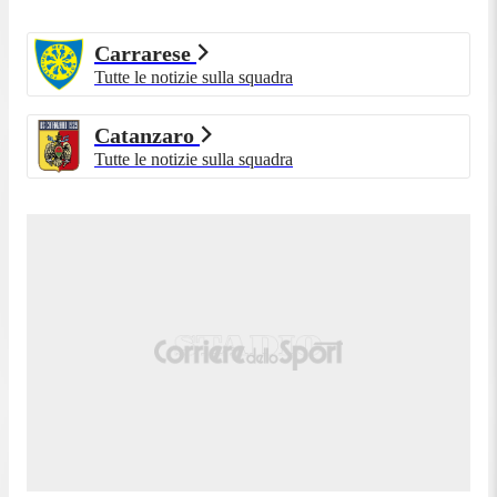
90'+1'
monitor per rivedere la regolarità del calcio di
rigore.
Carrarese
Bleve para il rigore calciato da Simone Pontisso! Ma
Tutte le notizie sulla squadra
90'+1'
durante il tiro tanti giocatori erano già con i piedi in
area.
Catanzaro
90'
Segnalati 5 minuti di recupero.
Tutte le notizie sulla squadra
Calcio di rigore per il Catanzaro! Illanes stende in
89'
area Favasuli!
Di nuovo Alesi pericoloso, sempre di testa. Favasuli
86'
accelera sul lato destro e va al cross per Alesi. La
sua conclusione termina però alta.
Durante l'uscita viene ammonito Fabio Abiuso.
83'
Diffidato, salterà la prossima partita.
83'
Esce Fabio Abiuso per Mattia Finotto.
Doppio cambio, escono i due autori del gol: fuori
82'
Filippo Melegoni per Gabriele Parlanti.
Che rischio per la Carrarese! Alesi di testa manda la
80'
palla alta di un soffio sopra la traversa!