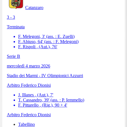
Catanzaro
3 - 3
Terminata
F. Melegoni
,
3
'
(ass. :
E. Zuelli
)
F. Abiuso
,
64
'
(ass. :
F. Melegoni
)
F. Rispoli
, (Aut.)
,
76
'
Serie B
mercoledì 4 marzo 2026
Stadio dei Marmi - IV Olimpionici Azzurri
Arbitro
Federico Dionisi
J. Illanes
, (Aut.)
,
7
'
T. Cassandro
,
39
'
(ass. :
P. Iemmello
)
F. Pittarello
, (Rig.)
,
90 + 4
'
Arbitro
Federico Dionisi
Tabellino