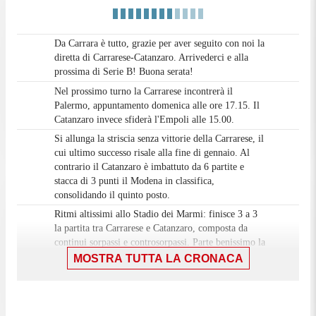
Da Carrara è tutto, grazie per aver seguito con noi la
diretta di Carrarese-Catanzaro. Arrivederci e alla
prossima di Serie B! Buona serata!
Nel prossimo turno la Carrarese incontrerà il
Palermo, appuntamento domenica alle ore 17.15. Il
Catanzaro invece sfiderà l'Empoli alle 15.00.
Si allunga la striscia senza vittorie della Carrarese, il
cui ultimo successo risale alla fine di gennaio. Al
contrario il Catanzaro è imbattuto da 6 partite e
stacca di 3 punti il Modena in classifica,
consolidando il quinto posto.
Ritmi altissimi allo Stadio dei Marmi: finisce 3 a 3
la partita tra Carrarese e Catanzaro, composta da
continui sorpassi e controsorpassi. Parte benissimo la
squadra di casa con un gol stupendo a giro di
MOSTRA TUTTA LA CRONACA
Melegoni, ci mette poco la squadra calabrese a
pareggiare con un autorete di Illanes da guizzo di
Favasuli. Al 40' Cassandro buca la difesa avversaria
da palla filtrante di Iemmello. Nella ripresa Abiuso