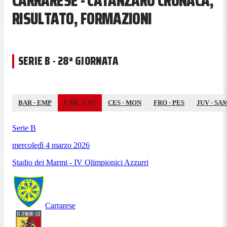
CARRARESE - CATANZARO CRONACA,
RISULTATO, FORMAZIONI
SERIE B · 28ª GIORNATA
BAR
·
EMP
CAR
·
CAT
CES
·
MON
FRO
·
PES
JUV
·
SA
Serie B
mercoledì 4 marzo 2026
Stadio dei Marmi - IV Olimpionici Azzurri
Carrarese