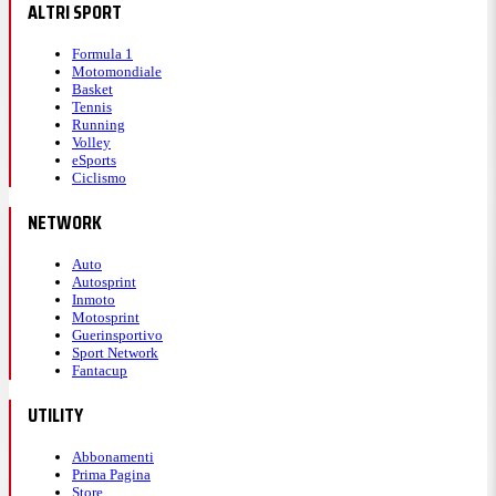
ALTRI SPORT
Formula 1
Motomondiale
Basket
Tennis
Running
Volley
eSports
Ciclismo
NETWORK
Auto
Autosprint
Inmoto
Motosprint
Guerinsportivo
Sport Network
Fantacup
UTILITY
Abbonamenti
Prima Pagina
Store