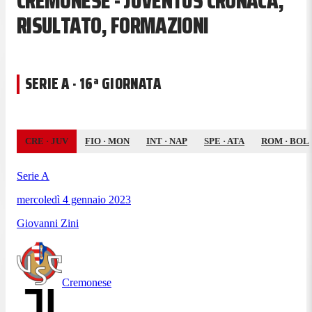
CREMONESE - JUVENTUS CRONACA,
RISULTATO, FORMAZIONI
SERIE A · 16ª GIORNATA
CRE
·
JUV
FIO
·
MON
INT
·
NAP
SPE
·
ATA
ROM
·
BOL
Serie A
mercoledì 4 gennaio 2023
Giovanni Zini
Cremonese