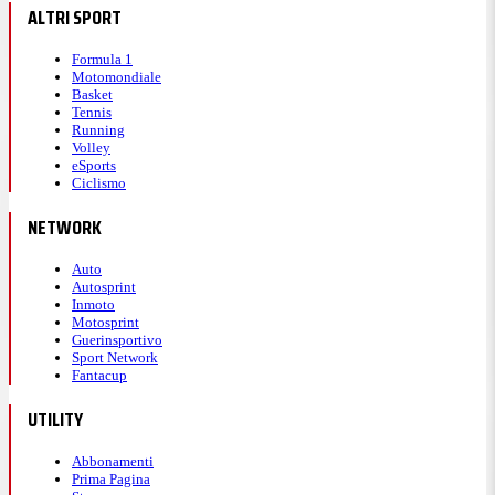
ALTRI SPORT
Formula 1
Motomondiale
Basket
Tennis
Running
Volley
eSports
Ciclismo
NETWORK
Auto
Autosprint
Inmoto
Motosprint
Guerinsportivo
Sport Network
Fantacup
UTILITY
Abbonamenti
Prima Pagina