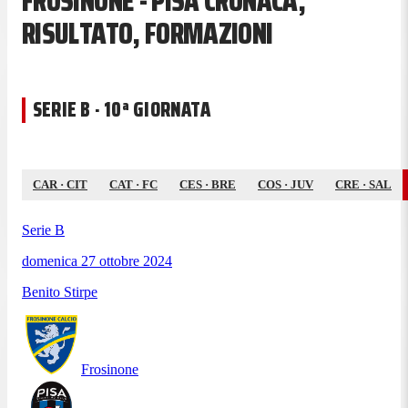
FROSINONE - PISA CRONACA,
RISULTATO, FORMAZIONI
SERIE B · 10ª GIORNATA
CAR
·
CIT
CAT
·
FC
CES
·
BRE
COS
·
JUV
CRE
·
SAL
Serie B
domenica 27 ottobre 2024
Benito Stirpe
Frosinone