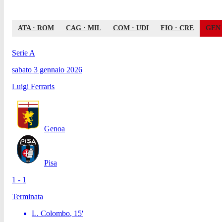
ATA
·
ROM
CAG
·
MIL
COM
·
UDI
FIO
·
CRE
GEN
Serie A
sabato 3 gennaio 2026
Luigi Ferraris
Genoa
Pisa
1 - 1
Terminata
L. Colombo
,
15
'