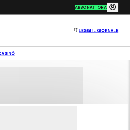
ABBONATI ORA
LEGGI IL GIORNALE
CASINÒ