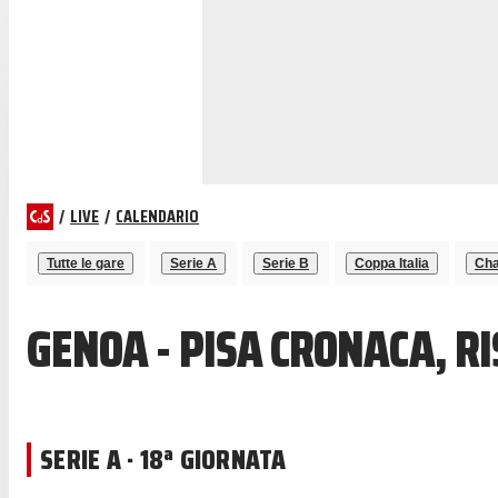
/
LIVE
/
CALENDARIO
Tutte le gare
Serie A
Serie B
Coppa Italia
Cha
GENOA - PISA CRONACA, R
SERIE A · 18ª GIORNATA