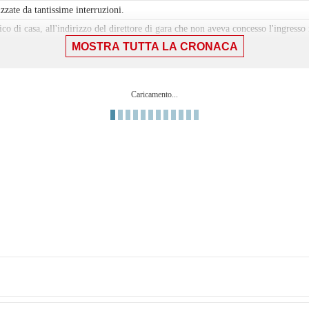
zzate da tantissime interruzioni.
ico di casa, all'indirizzo del direttore di gara che non aveva concesso l'ingres
MOSTRA TUTTA LA CRONACA
ento su Nzola.
dalla bandierina per i suoi.
Caricamento...
allo prezioso sull'out di sinistra.
 destro da centrocampo, la palla esce abbondantemente a lato della porta genoan
rcandalli.
ri rossoblu.
.
esto finale di gara.
ni, il centrocampista ospite ci prova due volte col destro, sempre murato dalla
ra.
oa rimane in zona offensiva con un altro cross dello spagnolo, stavolta direttam