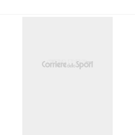
ikael Ellertsson.
kuban.
 senza sbocchi in fase offensiva.
ntro M'Bala Nzola.
o posto entra Arturo Calabresi.
rner non concesso al Genoa, il direttore di gara lo richiama verbalmente.
ce a tenere in campo il pallone. Si riparte con una rimessa dal fondo per il Gen
r.
no a impattare il pallone tagliato di Martin ma è tutto fermo per fuorigioco.
izione in zona offensiva per il Pisa.
il posto ad Antonio Caracciolo.
sso trovando la respinta della difesa di casa.
l destro guadagnando un calcio d'angolo.