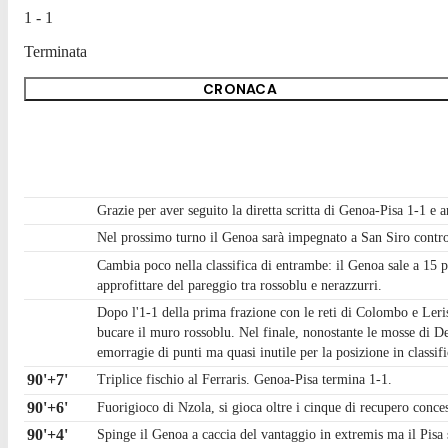
1 - 1
Terminata
CRONACA
Grazie per aver seguito la diretta scritta di Genoa-Pisa 1-1 e
Nel prossimo turno il Genoa sarà impegnato a San Siro contro 
Cambia poco nella classifica di entrambe: il Genoa sale a 15 
approfittare del pareggio tra rossoblu e nerazzurri.
Dopo l'1-1 della prima frazione con le reti di Colombo e Leri
bucare il muro rossoblu. Nel finale, nonostante le mosse di De
emorragie di punti ma quasi inutile per la posizione in classif
90'+7'
Triplice fischio al Ferraris. Genoa-Pisa termina 1-1.
90'+6'
Fuorigioco di Nzola, si gioca oltre i cinque di recupero conces
90'+4'
Spinge il Genoa a caccia del vantaggio in extremis ma il Pisa 