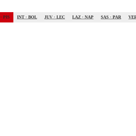
·
PIS
INT
·
BOL
JUV
·
LEC
LAZ
·
NAP
SAS
·
PAR
VE