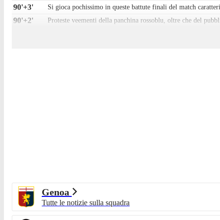
90'+3'
Si gioca pochissimo in queste battute finali del match caratteri
90'+2'
Proteste veementi della panchina rossoblu, oltre che del pubbl
90'+1'
Genoa senza Ostigard, rimasto a terra dolorante dopo l'interv
90'
Cinque minuti di recupero.
90'
Nzola duella con Marcandalli e Ostigard, guadagnando un tiro 
89'
Chiffi mostra il rosso a Caridi, vice di Gilardino.
87'
Vitinha strappa il pallone a Touré col fisico, poi guadagna un f
85'
Marin vede Leali fuori dai pali e prova a sorprenderlo con un
84'
Sostituzione Genoa: esce Sebastian Otoa, entra Alessandro Ma
84'
Otoa non sembra farcela, gioco fermo per l'ingresso dei sanita
82'
Calabresi atterra Vitinha da dietro e viene ammonito da Chiffi
82'
Pisa che appare più energico e reattivo rispetto al Genoa in qu
81'
OCCASIONE PISA! Palla al limite dell'area piccola per Piccini
Genoa
81'
Torna a farsi vedere il Pisa che guadagna un corner dalla dest
Tutte le notizie sulla squadra
78'
Cross di Martin dalla sinistra, respinto da Calabresi ma il Gen