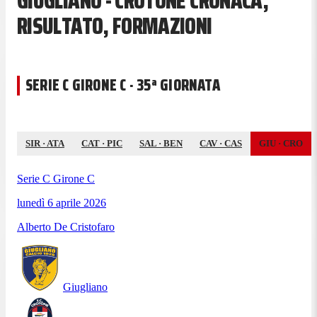
GIUGLIANO - CROTONE CRONACA,
RISULTATO, FORMAZIONI
SERIE C GIRONE C · 35ª GIORNATA
SIR
·
ATA
CAT
·
PIC
SAL
·
BEN
CAV
·
CAS
GIU
·
CRO
Serie C Girone C
lunedì 6 aprile 2026
Alberto De Cristofaro
Giugliano